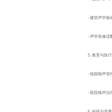
- 建筑声学验
- 声学装修适
5. 教育与医疗
- 校园噪声管
- 医院噪声治
6. 科研与质量