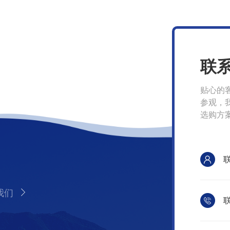
联
贴心的
参观，
选购方
我们
联