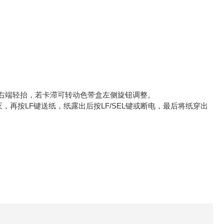
右端轻抬，若卡滞可转动色带盒左侧旋钮调整。
，再按LF键送纸，纸露出后按LF/SEL键或断电，最后将纸穿出