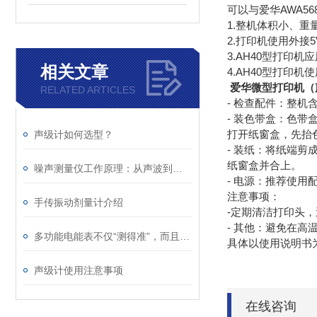
可以与爱华AWA5
1.整机体积小、重
2.打印机使用外接5
3.AH40型打印
相关文章
4.AH40型打印机
爱华微型打印机（
RELATED ARTICLES
- 检查配件：整
- 装色带盒：色
打开纸窗盒，先抬
声级计如何选型？
- 装纸：将纸端剪
纸窗盒并合上。
噪声测量仪工作原理：从声波到数字的转化
- 电源：推荐使用
注意事项：
手传振动剂量计介绍
-定期清洁打印头
- 其他：避免在
多功能电能表不仅“测得准”，而且“测得全”
具体以使用说明书
声级计使用注意事项
在线咨询