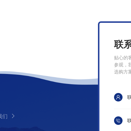
联
贴心的
参观，
选购方
我们
联