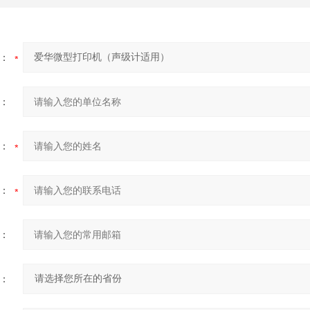
：
：
：
：
：
：