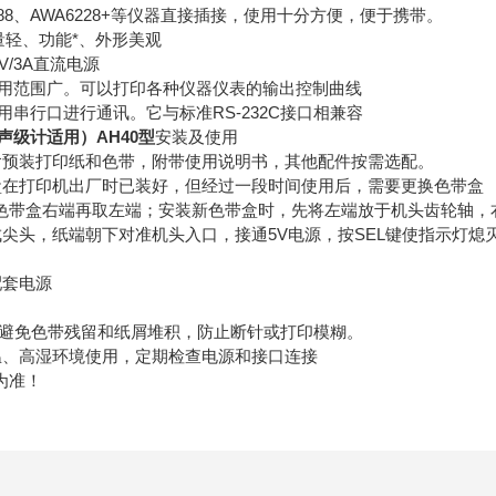
688、AWA6228+等仪器直接插接，使用十分方便，便于携带。
量轻、功能*、外形美观
V/3A直流电源
机应用范围广。可以打印各种仪器仪表的输出控制曲线
使用串行口进行通讯。它与标准RS-232C接口相兼容
声级计适用）
AH40型
安装及使用
机含预装打印纸和色带，附带使用说明书，其他配件按需选配。
带盒在打印机出厂时已装好，但经过一段时间使用后，需要更换色带盒
色带盒右端再取左端；安装新色带盒时，先将左端放于机头齿轮轴，
成尖头，纸端朝下对准机头入口，接通5V电源，按SEL键使指示灯熄灭
配套电源
，避免色带残留和纸屑堆积，防止断针或打印模糊。
高温、高湿环境使用，定期检查电源和接口连接
为准！