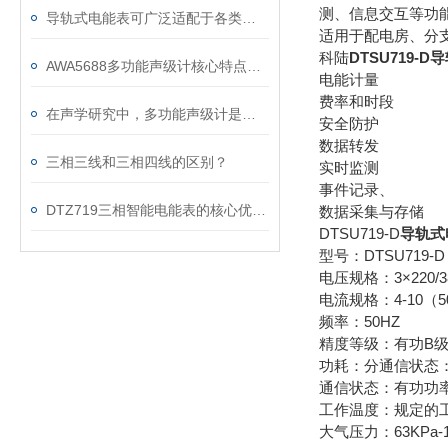
测、信息交互等功
导轨式电能表可广泛适配于各类终端配电场景中
适用于配电房、分
科陆
DTSU719-D
导
AWA5688多功能声级计核心特点是“多功能集成”
电能计量
费率和时段
在声学研究中，多功能声级计是采集基础数据的重要工具
安全防护
数据转发
三相三线和三相四线的区别？
实时监测
事件记录、
DTZ719三相智能电能表的核心优势分析
数据采集与存储
DTSU719-D
导轨式
型号：DTSU719-D
电压规格：3×220/3
电流规格：4-10（5
频率：50HZ
精度等级：有功B级
功耗：分通信状态：
通信状态：有功功
工作温度：规定的工作
大气压力：63KPa-