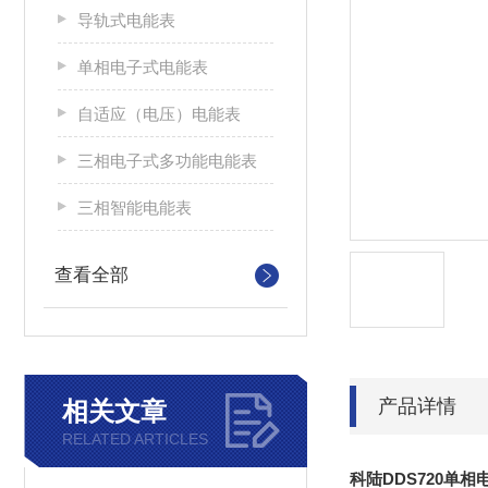
导轨式电能表
单相电子式电能表
自适应（电压）电能表
三相电子式多功能电能表
三相智能电能表
查看全部
产品详情
相关文章
RELATED ARTICLES
科陆DDS720
单相